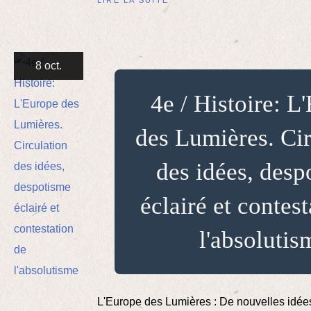
LIRE LA SUITE
8 oct.
4e / Histoire: L
des Lumières. Cir
des idées, desp
éclairé et contes
l'absolutis
L'Europe des Lumières : De nouvelles idées 