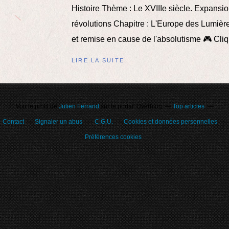
Histoire Thème : Le XVIIIe siècle. Expansio
révolutions Chapitre : L'Europe des Lumière
et remise en cause de l'absolutisme 🎮 Cliqu
LIRE LA SUITE
Voir le profil de
Julien Ferrand
sur le portail Overblog
Top articles
Contact
Signaler un abus
C.G.U.
Cookies et données personnelles
Préférences cookies