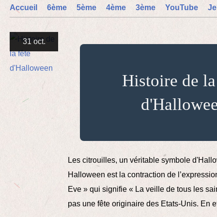
Accueil
6ème
5ème
4ème
3ème
YouTube
Je
31 oct.
Histoire de la
d'Hallowe
Les citrouilles, un véritable symbole d'Hal
Halloween est la contraction de l’expressio
Eve » qui signifie « La veille de tous les sa
pas une fête originaire des Etats-Unis. En eff