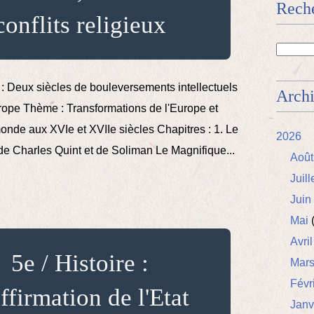
Rech
conflits religieux
: Deux siècles de bouleversements intellectuels
Arch
urope Thème : Transformations de l'Europe et
monde aux XVIe et XVIIe siècles Chapitres : 1. Le
2026
e Charles Quint et de Soliman Le Magnifique...
Août
Juill
Juin
Mai
(
Avril
5e / Histoire :
Mar
Févr
ffirmation de l'Etat
Janv