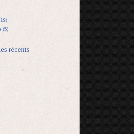
(19)
 (5)
les récents