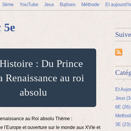
3ème
YouTube
Jeux
Balises
Méthode
Et aujourd'h
c
5e
Suiv
 Histoire : Du Prince
Catég
a Renaissance au roi
absolu
Et Aujo
Jeux (3
6E (26)
Methodo
Renaissance au Roi absolu Thème :
3E (23)
e l'Europe et ouverture sur le monde aux XVIe et