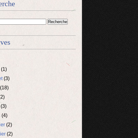
erche
ives
(1)
et
(3)
(18)
2)
(3)
s
(4)
ier
(2)
ier
(2)