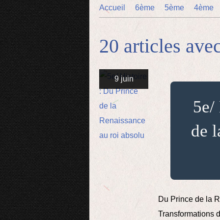
Accueil
6ème
5ème
4ème
20 articles ave
9 juin
5e/
de l
Du Prince de la 
Transformations d