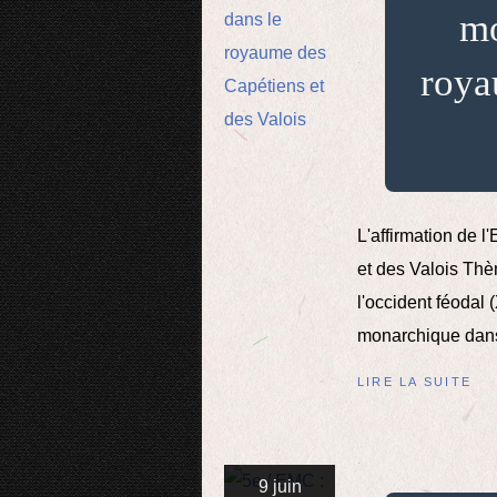
mo
roya
L'affirmation de 
et des Valois Thè
l'occident féodal 
monarchique dans 
LIRE LA SUITE
9 juin