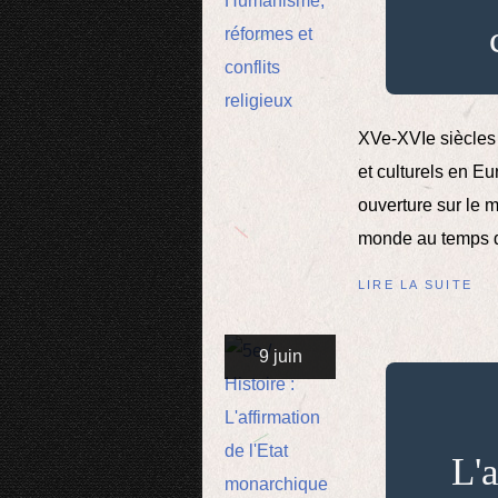
XVe-XVIe siècles 
et culturels en E
ouverture sur le 
monde au temps d
LIRE LA SUITE
9 juin
L'a