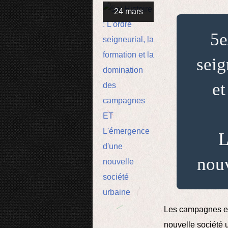
24 mars
5e
seig
et
L
nouv
Les campagnes et 
nouvelle société 