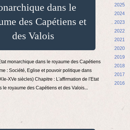
narchique dans le
2025
2024
ume des Capétiens et
2023
2022
des Valois
2021
2020
2019
l'Etat monarchique dans le royaume des Capétiens
2018
me : Société, Eglise et pouvoir politique dans
2017
(XIe-XVe siècles) Chapitre : L'affirmation de l'Etat
2016
le royaume des Capétiens et des Valois...