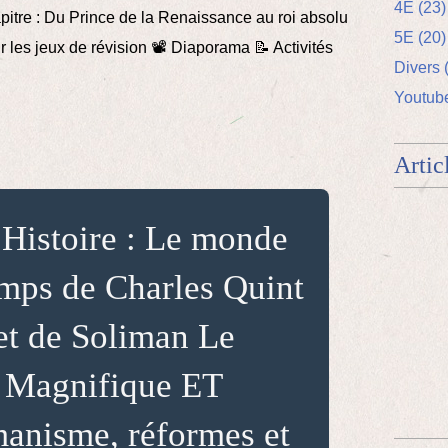
4E (23)
pitre : Du Prince de la Renaissance au roi absolu
5E (20)
r les jeux de révision 📽️ Diaporama 📝 Activités
Divers 
Youtube
Artic
 Histoire : Le monde
emps de Charles Quint
et de Soliman Le
Magnifique ET
anisme, réformes et