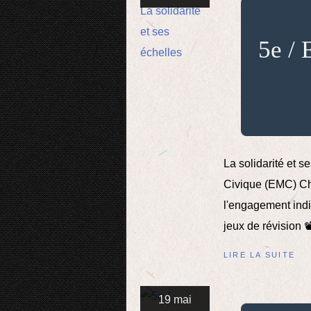
5e / 
La solidarité et s
Civique (EMC) Chap
l'engagement indiv
jeux de révision 📽
LIRE LA SUITE
19 mai