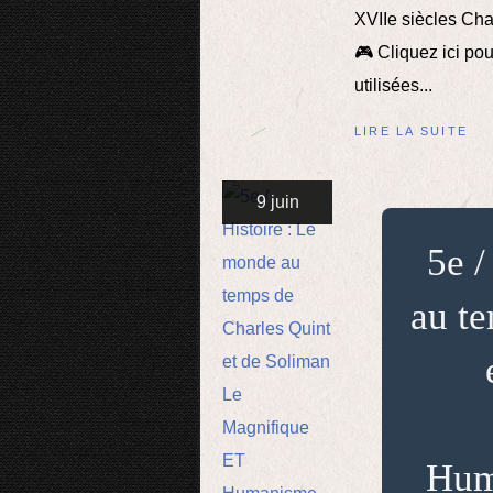
XVIIe siècles Cha
🎮 Cliquez ici pou
utilisées...
LIRE LA SUITE
9 juin
5e /
au t
Hum