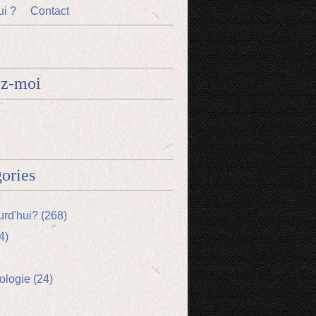
ui ?
Contact
ez-moi
ories
urd'hui? (268)
4)
logie (24)