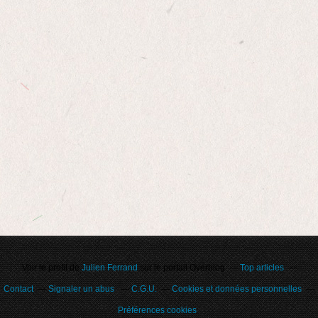
Voir le profil de
Julien Ferrand
sur le portail Overblog
Top articles
Contact
Signaler un abus
C.G.U.
Cookies et données personnelles
Préférences cookies