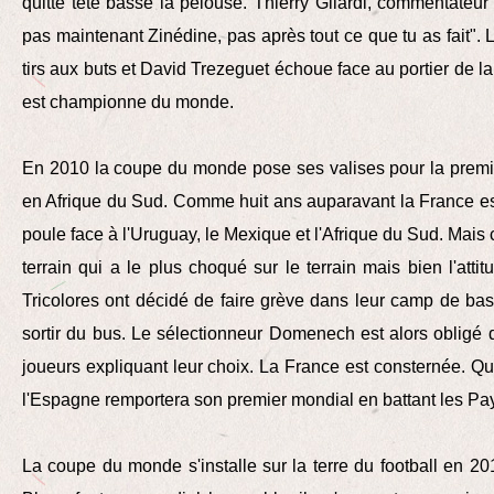
quitte tête basse la pelouse. Thierry Gilardi, commentateur
pas maintenant Zinédine, pas après tout ce que tu as fait". 
tirs aux buts et David Trezeguet échoue face au portier de la 
est championne du monde.
En 2010 la coupe du monde pose ses valises pour la premiè
en Afrique du Sud. Comme huit ans auparavant la France es
poule face à l'Uruguay, le Mexique et l'Afrique du Sud. Mais c
terrain qui a le plus choqué sur le terrain mais bien l'atti
Tricolores ont décidé de faire grève dans leur camp de ba
sortir du bus. Le sélectionneur Domenech est alors obligé
joueurs expliquant leur choix. La France est consternée. Q
l'Espagne remportera son premier mondial en battant les Pa
La coupe du monde s'installe sur la terre du football en 201