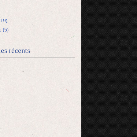
(19)
 (5)
les récents