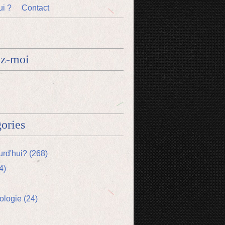
ui ?
Contact
ez-moi
ories
urd'hui? (268)
4)
logie (24)