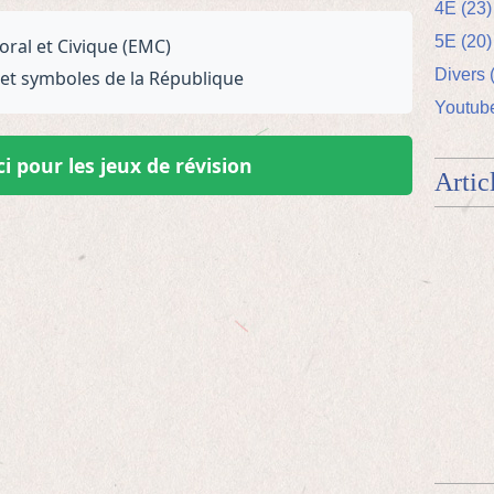
4E (23)
5E (20)
al et Civique (EMC)
Divers 
 et symboles de la République
Youtube
ci pour les jeux de révision
Artic