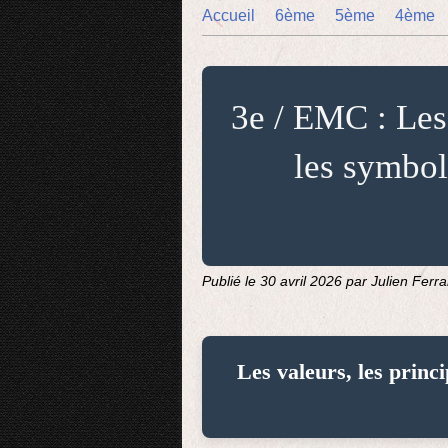
Accueil
6ème
5ème
4ème
3e / EMC : Les 
les symbol
Publié le
30 avril 2026
par Julien Ferr
Les valeurs, les princ