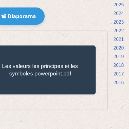
2025
2024
📽️ Diaporama
2023
2022
2021
2020
2019
2018
Les valeurs les principes et les
symboles powerpoint.pdf
2017
2016