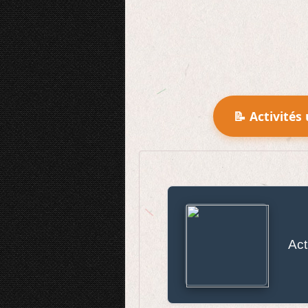
📝 Activités 
Act