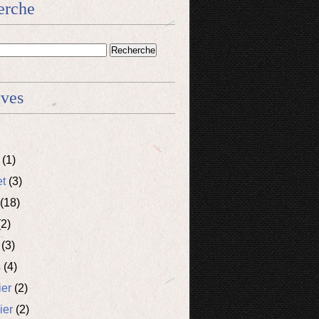
erche
ives
(1)
et
(3)
(18)
2)
(3)
s
(4)
ier
(2)
ier
(2)