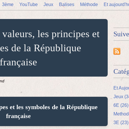
3ème
YouTube
Jeux
Balises
Méthode
Et aujourd'h
valeurs, les principes et
Suiv
es de la République
française
Catég
and
Et Aujo
Jeux (3
6E (26)
ipes et les symboles de la République
Methodo
française
3E (23)