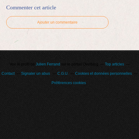
Commenter cet article
Ajouter un commentaire
Voir le profil de
Julien Ferrand
sur le portail Overblog
Top articles
Contact
Signaler un abus
C.G.U.
Cookies et données personnelles
Préférences cookies