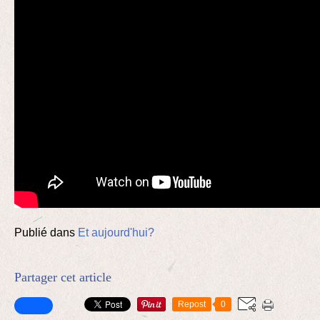
Publié dans
Et aujourd'hui?
Partager cet article
Repost
0