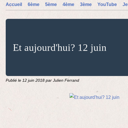
Accueil
6ème
5ème
4ème
3ème
YouTube
Je
Et aujourd'hui? 12 juin
Publié le
12 juin 2018
par Julien Ferrand